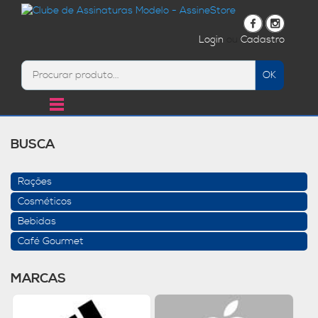
Login
ou
Cadastro
BUSCA
Rações
Cosméticos
Bebidas
Café Gourmet
MARCAS